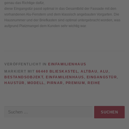
genau das Richtige dafür,
diese Eingangstür passt optimal in das Gesamtbild der Fassade mit den
vorhandenen Alu-Fenstern und dem klassisch angebauten Vorgarten. Die
Hausnummer und der Briefkasten sind optimal untergebracht worden, was
aufgrund Platzmangel dem Kunden sehr wichtig war.
VERÖFFENTLICHT IN
EINFAMILIENHAUS
MARKIERT MIT
66440 BLIESKASTEL
,
ALTBAU
,
ALU
,
BESTANDSOBJEKT
,
EINFAMILIENHAUS
,
EINGANGSTÜR
,
HAUSTÜR
,
MODELL
,
PIRNAR
,
PREMIUM
,
REIHE
Suche
nach: