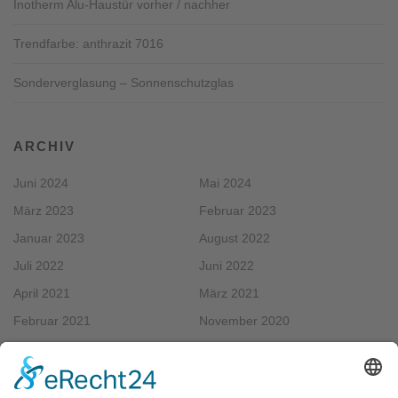
Inotherm Alu-Haustür vorher / nachher
Trendfarbe: anthrazit 7016
Sonderverglasung – Sonnenschutzglas
ARCHIV
Juni 2024
Mai 2024
März 2023
Februar 2023
Januar 2023
August 2022
Juli 2022
Juni 2022
April 2021
März 2021
Februar 2021
November 2020
September 2020
August 2020
Mai 2020
April 2020